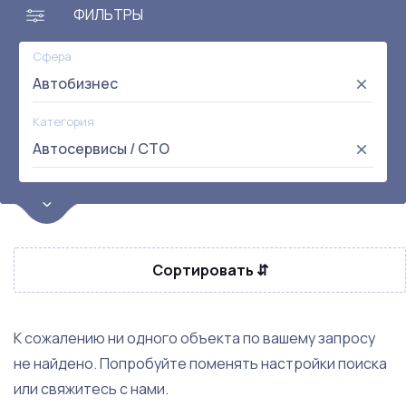
ФИЛЬТРЫ
Сфера
Автобизнес
Категория
Автосервисы / СТО
Цена
от:
до:
Прибыль
Сортировать ⇵
Не выбрана
Окупаемость
Возраст
К сожалению ни одного объекта по вашему запросу
не найдено. Попробуйте поменять настройки поиска
Метро
или свяжитесь с нами.
Не выбрана