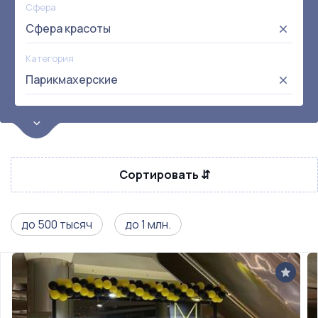
Сфера
Сфера красоты
Категория
Парикмахерские
Цена
от:
до:
Прибыль
Сортировать ⇵
Не выбрана
Окупаемость
Возраст
до 500 тысяч
до 1 млн.
Метро
Не выбрана