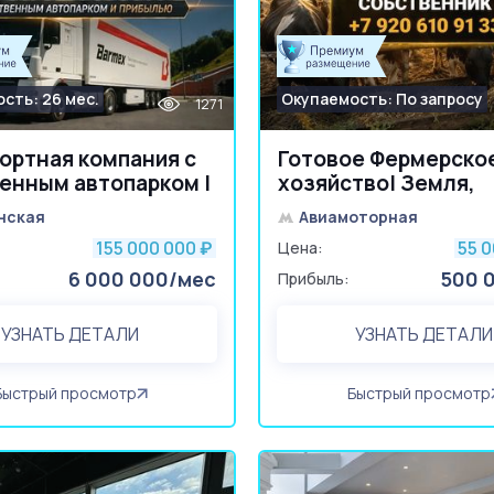
сть: 26 мес.
Окупаемость: По запросу
1271
ортная компания с
Готовое Фермерско
енным автопарком |
хозяйство| Земля,
работы
техника, КРС
нская
Авиамоторная
155 000 000
55 
₽
Цена:
6 000 000/мес
500 
Прибыль:
УЗНАТЬ ДЕТАЛИ
УЗНАТЬ ДЕТАЛИ
Быстрый просмотр
Быстрый просмотр