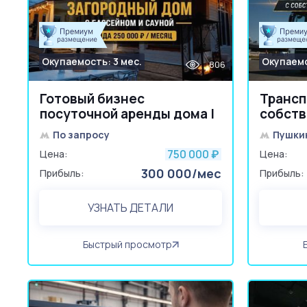
Окупаемость: 3 мес.
Окупаемо
806
Готовый бизнес
Трансп
посуточной аренды дома |
собств
Аренда 250 тыс/мес
8 лет 
По запросу
Пушки
750 000
Цена:
₽
Цена:
300 000/мес
Прибыль:
Прибыль:
УЗНАТЬ ДЕТАЛИ
Быстрый просмотр