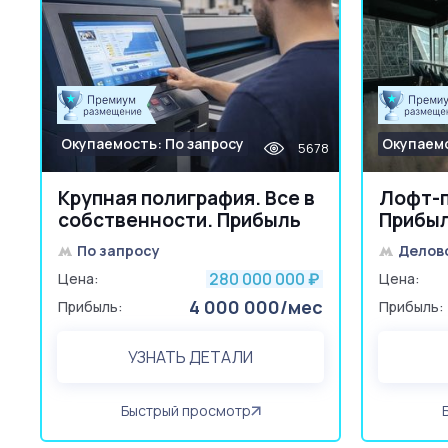
Окупаемость: По запросу
Окупаемо
5678
Крупная полиграфия. Все в
Лофт-п
собственности. Прибыль
Прибыл
4+ млн
По запросу
Делов
280 000 000
Цена:
₽
Цена:
4 000 000/мес
Прибыль:
Прибыль:
УЗНАТЬ ДЕТАЛИ
Быстрый просмотр