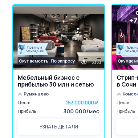
Окупаемость: По запросу
Окупаемо
3363
Мебельный бизнес с
Стрип-
прибылью 30 млн и сетью
в Сочи
шоурумов
Румянцево
Комсо
153 000 000
Цена:
₽
Цена:
300 000/мес
Прибыль:
Прибыль:
УЗНАТЬ ДЕТАЛИ