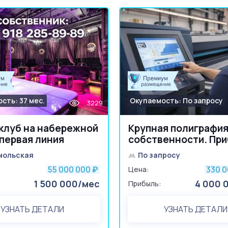
сть: 37 мес.
Окупаемость: По запросу
3229
клуб на набережной
Крупная полиграфия
 первая линия
собственности. Пр
4+ млн
мольская
По запросу
55 000 000
330 
₽
Цена:
1 500 000/мес
4 000 
Прибыль:
УЗНАТЬ ДЕТАЛИ
УЗНАТЬ ДЕТАЛИ