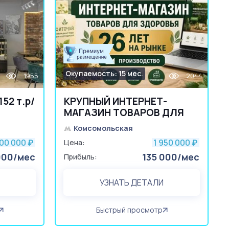
Окупаемость: 15 мес.
1955
2044
52 т.р/
КРУПНЫЙ ИНТЕРНЕТ-
МАГАЗИН ТОВАРОВ ДЛЯ
ЗДОРОВЬЯ | 26 ЛЕТ
Комсомольская
000 000
1 950 000
₽
Цена:
₽
000/мес
135 000/мес
Прибыль:
УЗНАТЬ ДЕТАЛИ
Быстрый просмотр