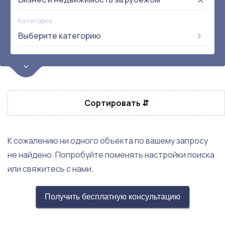
Категория
Выберите категорию
Цена
от:
до:
Прибыль
Сортировать ⇵
Не выбрана
Окупаемость
Возраст
К сожалению ни одного объекта по вашему запросу
не найдено. Попробуйте поменять настройки поиска
Метро
или свяжитесь с нами.
Не выбрана
Получить бесплатную консультацию