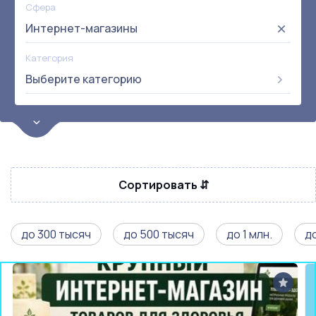
Сфера
Интернет-магазины
Категория
Выберите категорию
Цена
от:
до:
Прибыль
Не выбрана
Сортировать ⇵
Окупаемость
Возраст
до 300 тысяч
до 500 тысяч
до 1 млн.
до
Метро
Не выбрана