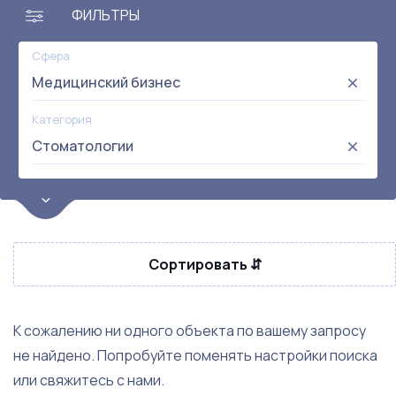
ФИЛЬТРЫ
Сфера
Медицинский бизнес
Категория
Стоматологии
Цена
от:
до:
Прибыль
Сортировать ⇵
Не выбрана
Окупаемость
Возраст
К сожалению ни одного объекта по вашему запросу
не найдено. Попробуйте поменять настройки поиска
Метро
или свяжитесь с нами.
Не выбрана