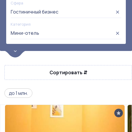
Сфера
Гостиничный бизнес
Категория
Мини-отель
Цена
от:
до:
Прибыль
Сортировать ⇵
Не выбрана
Окупаемость
Возраст
до 1 млн.
Метро
Не выбрана