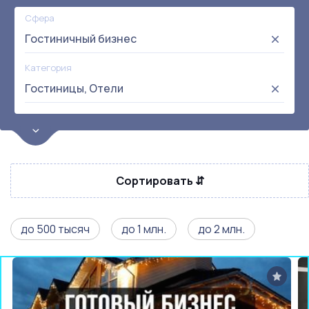
Сфера
Гостиничный бизнес
Категория
Гостиницы, Отели
Цена
от:
до:
Прибыль
Сортировать ⇵
Не выбрана
Окупаемость
Возраст
до 500 тысяч
до 1 млн.
до 2 млн.
Метро
Не выбрана