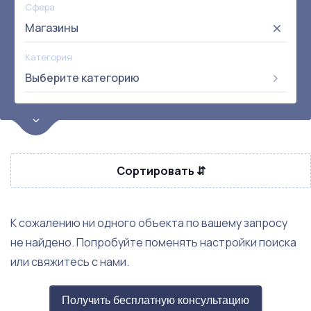
Сфера
Магазины
Категория
Выберите категорию
Цена
от:
до:
Прибыль
Сортировать ⇵
Не выбрана
Окупаемость
Возраст
К сожалению ни одного объекта по вашему запросу
не найдено. Попробуйте поменять настройки поиска
Метро
или свяжитесь с нами.
Не выбрана
Получить бесплатную консультацию