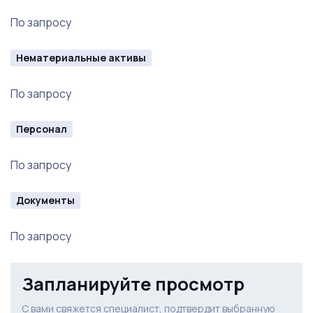
уникальные и прибыльные предложения в моем
По запросу
Телеграм канале. Наберите в поиске просто:
Александр Гоц
Нематериальные активы
По запросу
Персонал
По запросу
Документы
По запросу
Запланируйте просмотр
С вами свяжется специалист, подтвердит выбранную