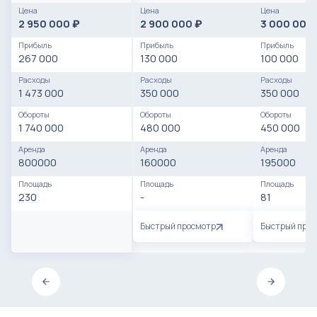
мес.
Цена
Цена
Цена
2 950 000
2 900 000
3 000 000
₽
₽
Прибыль
Прибыль
Прибыль
267 000
130 000
100 000
Расходы
Расходы
Расходы
1 473 000
350 000
350 000
Обороты
Обороты
Обороты
1 740 000
480 000
450 000
Аренда
Аренда
Аренда
800000
160000
195000
Площадь
Площадь
Площадь
230
-
81
Быстрый просмотр
Быстрый про