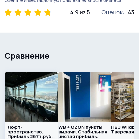
Оцените инвестиционную привлекательность бизнеса
4.9 из 5
Оценок:
43
Сравнение
Лофт-
WB + OZON пункты
ПВЗ Wildber
пространство.
выдачи. Стабильная
Тверская
Прибыль 267т.руб/
чистая прибыль.