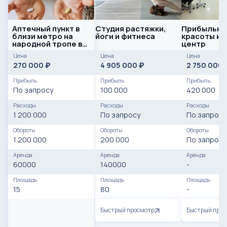
Аптечный пункт в
Студия растяжки,
Прибыльны
близи метро на
йоги и фитнеса
красоты и 
народной тропе в
центр
аренду
Цена
Цена
Цена
270 000
4 905 000
2 750 000
₽
₽
Прибыль
Прибыль
Прибыль
По запросу
100 000
420 000
Расходы
Расходы
Расходы
1 200 000
По запросу
По запросу
Обороты
Обороты
Обороты
1 200 000
200 000
По запросу
Аренда
Аренда
Аренда
60000
140000
-
Площадь
Площадь
Площадь
15
80
-
Быстрый просмотр
Быстрый про