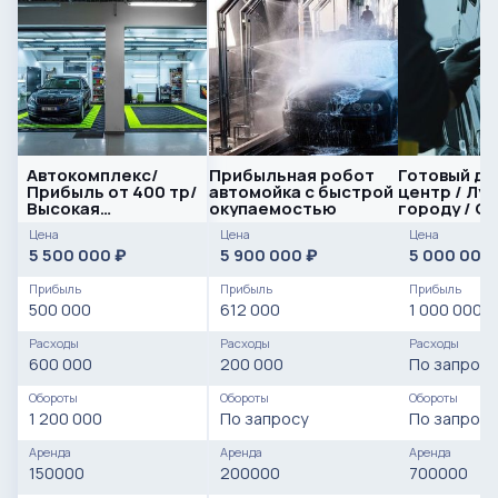
Автокомплекс/
Прибыльная робот
Готовый де
Прибыль от 400 тр/
автомойка с быстрой
центр / Лу
Высокая
окупаемостью
городу / С
проходимость
доход
Цена
Цена
Цена
5 500 000
5 900 000
5 000 000
₽
₽
Прибыль
Прибыль
Прибыль
500 000
612 000
1 000 000
Расходы
Расходы
Расходы
600 000
200 000
По запросу
Обороты
Обороты
Обороты
1 200 000
По запросу
По запросу
Аренда
Аренда
Аренда
150000
200000
700000