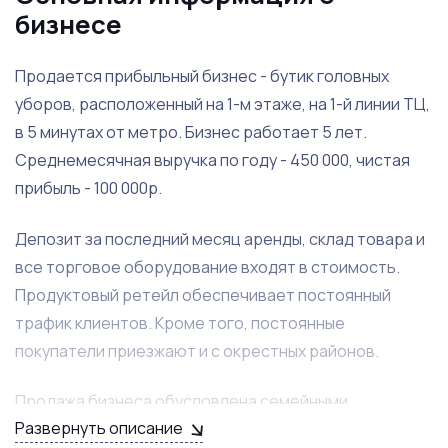
бизнесе
Продается прибыльный бизнес - бутик головных
уборов, расположенный на 1-м этаже, на 1-й линии ТЦ,
в 5 минутах от метро. Бизнес работает 5 лет.
Среднемесячная выручка по году - 450 000, чистая
прибыль - 100 000р.
Депозит за последний месяц аренды, склад товара и
все торговое оборудование входят в стоимость.
Продуктовый ретейл обеспечивает постоянный
трафик клиентов. Кроме того, постоянные
покупатели приезжают и с окрестных районов.
Продажа бизнеса обусловлена семейными
Развернуть описание
обстоятельствами собственника.