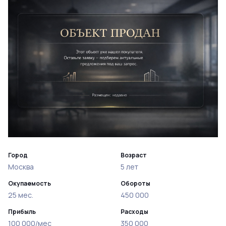
Город
Возраст
Москва
5 лет
Окупаемость
Обороты
25 мес.
450 000
Прибыль
Расходы
100 000/мес
350 000