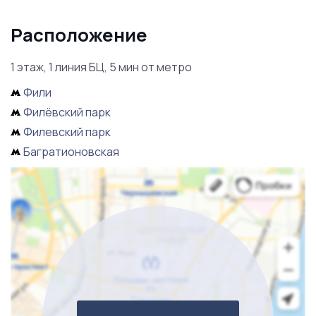
Дополнительная информация предоставляется по
Расположение
телефону.
1 этаж, 1 линия БЦ, 5 мин от метро
Фили
Филёвский парк
Филевский парк
Багратионовская