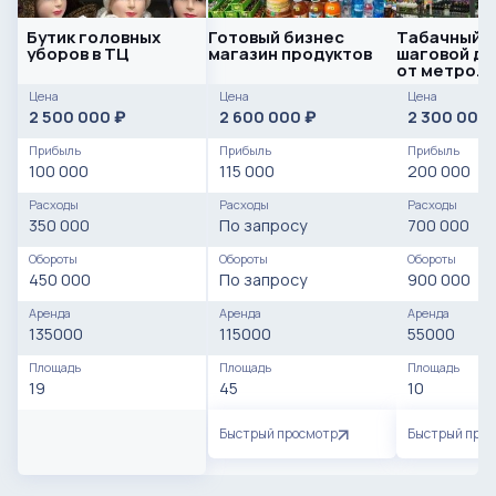
Бутик головных
Готовый бизнес
Тaбaчный м
уборов в ТЦ
магазин продуктов
шаговой до
от метро. 
200 000 руб
Цена
Цена
Цена
2 500 000
2 600 000
2 300 000
₽
₽
Прибыль
Прибыль
Прибыль
100 000
115 000
200 000
Расходы
Расходы
Расходы
350 000
По запросу
700 000
Обороты
Обороты
Обороты
450 000
По запросу
900 000
Аренда
Аренда
Аренда
135000
115000
55000
Площадь
Площадь
Площадь
19
45
10
Быстрый просмотр
Быстрый про