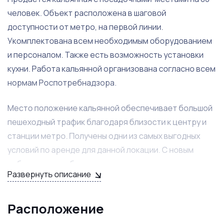
человек. Объект расположена в шаговой
доступности от метро, на первой линии.
Укомплектована всем необходимым оборудованием
и персоналом. Также есть возможность установки
кухни. Работа кальянной организована согласно всем
нормам Роспотребнадзора.
Место положение кальянной обеспечивает большой
пешеходный трафик благодаря близости к центру и
станции метро. Получены одни из самых выгодных
условий по аренде для данной локации. С новым
собственником будет подписан договор на таких же
Развернуть описание
условиях. Кальянная имеет высокий рейтинг на
агрегаторах (5.0)
Расположение
Бизнес имеет большой потенциал развития, о чем