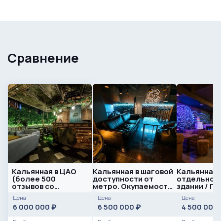
Сравнение
Кальянная в ЦАО
Кальянная в шаговой
Кальянная 
(более 500
доступности от
отдельно 
отзывов со
метро. Окупаемость
здании / П
средней оценкой
8 месяцев.
клиенты
Цена
Цена
Цена
4.8*)
6 000 000
6 500 000
4 500 000
₽
₽