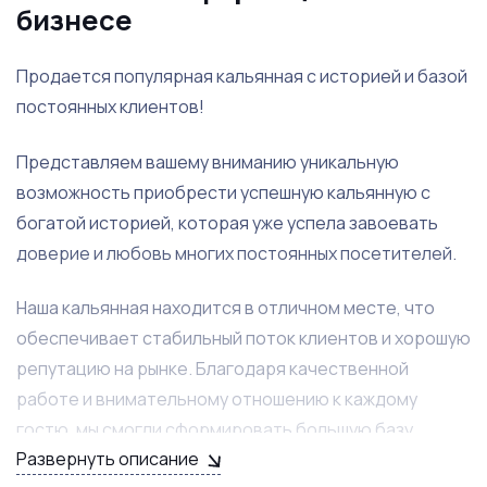
бизнесе
Продается популярная кальянная с историей и базой
постоянных клиентов!
Представляем вашему вниманию уникальную
возможность приобрести успешную кальянную с
богатой историей, которая уже успела завоевать
доверие и любовь многих постоянных посетителей.
Наша кальянная находится в отличном месте, что
обеспечивает стабильный поток клиентов и хорошую
репутацию на рынке. Благодаря качественной
работе и внимательному отношению к каждому
гостю, мы смогли сформировать большую базу
Развернуть описание
постоянных клиентов, которые ценят нашу