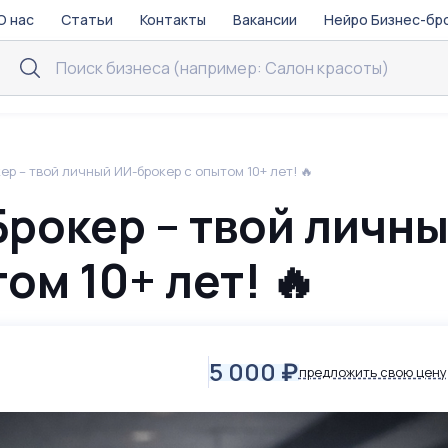
О нас
Статьи
Контакты
Вакансии
Нейро Бизнес-бр
ер – твой личный ИИ-брокер с опытом 10+ лет! 🔥
Брокер – твой личн
ом 10+ лет! 🔥
5 000
₽
предложить свою цену