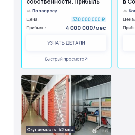
собственности. Прибыль
в С
4+ млн
По запросу
Ко
330 000 000
Цена:
₽
Цена
4 000 000/мес
Прибыль:
Приб
УЗНАТЬ ДЕТАЛИ
Быстрый просмотр
Окупаемость: 42 мес.
213