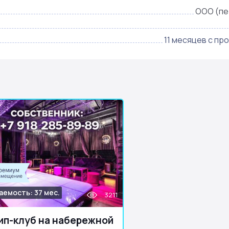
ООО (пе
11 месяцев с пр
аемость: 37 мес.
3211
ип-клуб на набережной