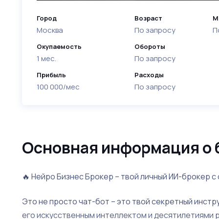
Город
Возраст
М
Москва
По запросу
П
Окупаемость
Обороты
1 мес.
По запросу
Прибыль
Расходы
100 000/мес
По запросу
Основная информация о 
🔥 Нейро Бизнес Брокер – твой личный ИИ-брокер с 
Это не просто чат-бот – это твой секретный инстр
его искусственным интеллектом и десятилетиями ре