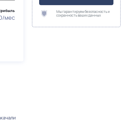
Прибыль
Мы гарантируем безопасность и
сохранность ваших данных
0/мес
акачали