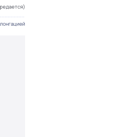
редается)
олонгацией