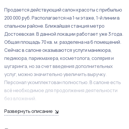
Продается действующий салон красоты с прибылью
200 000 руб. Располагается на 1-м этаже, 1-й линии в
спальном районе. Ближайшая станция метро
Достоевская. В данной локации работает уже 3 года.
Общая площадь 70 кв. м. разделена на 6 помещений.
Сейчас в салоне оказываются услуги маникюра,
педикюра, парикмахера, косметолога, солярия и
шугаринга, но за счет введения дополнительных
услуг, можно значительно увеличить выручку.
Персонал укомплектован полностью. В салоне есть
всё необходимое для продолжения деятельности
без вложений.
Развернуть описание
Главным преимуществом салона красоты является:
клиентская база и прибыль, что выгодно отличает ее