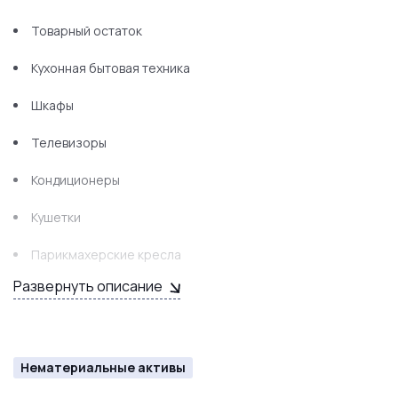
Товарный остаток
Кухонная бытовая техника
Шкафы
Телевизоры
Кондиционеры
Кушетки
Парикмахерские кресла
Развернуть описание
Мойки
Маникюрные столы
Педикюрное кресло
Нематериальные активы