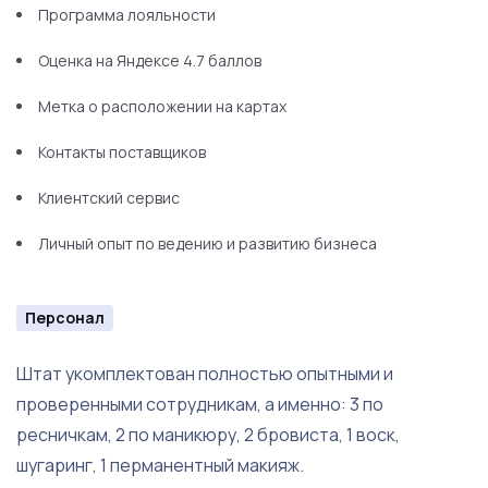
Тележки
Программа лояльности
Стулья на колесиках
Оценка на Яндексе 4.7 баллов
Столы
Метка о расположении на картах
Ресепшен
Контакты поставщиков
Клиентский сервис
Личный опыт по ведению и развитию бизнеса
Персонал
Штат укомплектован полностью опытными и
проверенными сотрудникам, а именно: 3 по
ресничкам, 2 по маникюру, 2 бровиста, 1 воск,
шугаринг, 1 перманентный макияж.