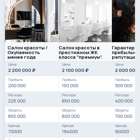
Салон красоты /
Салон красоты в
Гарантиро
Окупаемость
престижном ЖК
прибыльный
менее года
класса "премиум".
репутацие
Цена
Цена
Цена
2 200 000
2 100 000
2 000 000
₽
₽
Прибыль
Прибыль
Прибыль
200 000
150 000
300 000
Расходы
Расходы
Расходы
225 000
650 000
400 000
Обороты
Обороты
Обороты
850 000
800 000
700 000
Аренда
Аренда
Аренда
70000
194000
90000