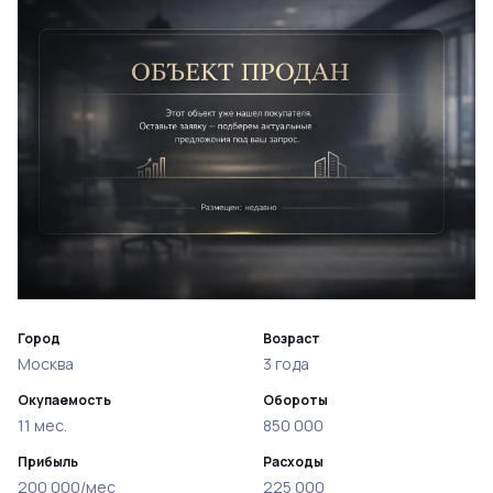
Город
Возраст
Москва
3 года
Окупаемость
Обороты
11 мес.
850 000
Прибыль
Расходы
200 000/мес
225 000