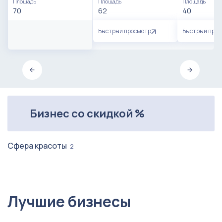
Площадь
Площадь
Площадь
70
62
40
Быстрый просмотр
Быстрый про
Бизнес со скидкой %
Сфера красоты
2
Лучшие бизнесы