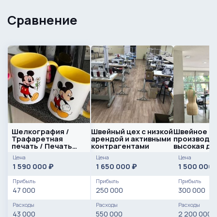
Сравнение
Шелкография /
Швейный цех с низкой
Швейное
Трафаретная
арендой и активными
производст
печать / Печать
контрагентами
высокая до
принтов
Цена
Цена
Цена
1 590 000
1 650 000
1 500 000
₽
₽
Прибыль
Прибыль
Прибыль
47 000
250 000
300 000
Расходы
Расходы
Расходы
43 000
550 000
2 200 000