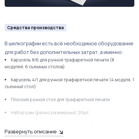
Средства производства
В шелкографии есть всё необходимое оборудование
для работ без дополнительных затрат, а именно:
Карусель 8/6 для ручной трафаретной печати (8
модулей, 6 съемных столов)
Карусель 4/1 для ручной трафаретной печати (4 модуля, 1
съемный стол)
Плоский ручной стол для трафаретной печати
Набор рам (разно размерных) 20шт.
Экспонирующая ламповая установка (засветка) для
Развернуть описание
изготовления трафаретных печатных форм (ТПФ) Pilkington