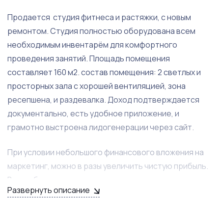
Продается студия фитнеса и растяжки, с новым
ремонтом. Студия полностью оборудована всем
необходимым инвентарём для комфортного
проведения занятий. Площадь помещения
составляет 160 м2. состав помещения: 2 светлых и
просторных зала с хорошей вентиляцией, зона
ресепшена, и раздевалка. Доход подтверждается
документально, есть удобное приложение, и
грамотно выстроена лидогенерации через сайт.
При условии небольшого финансового вложения на
маркетинг, можно в разы увеличить чистую прибыль.
В цену бизнеса уже включены все материальные
Развернуть описание
активы. Также, помимо оборудования, в стоимость
входят нематериальные активы: договор аренды,