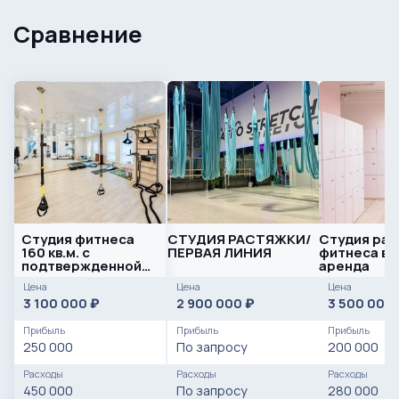
Сравнение
Студия фитнеса
СТУДИЯ РАСТЯЖКИ/
Студия рас
160 кв.м. с
ПЕРВАЯ ЛИНИЯ
фитнеса в 
подтвержденной
аренда
прибылью
Цена
Цена
Цена
3 100 000
2 900 000
3 500 000
₽
₽
Прибыль
Прибыль
Прибыль
250 000
По запросу
200 000
Расходы
Расходы
Расходы
450 000
По запросу
280 000