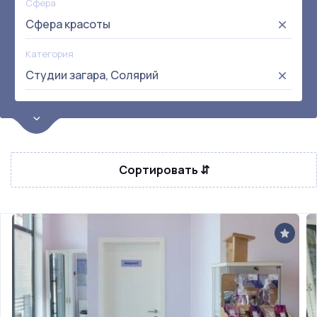
Сфера
Сфера красоты
Категория
Студии загара, Солярий
Цена
от:
до:
Прибыль
Сортировать ⇵
Не выбрана
Окупаемость
Возраст
Метро
Не выбрана