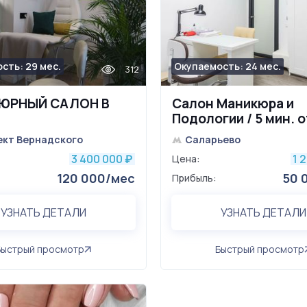
сть: 29 мес.
Окупаемость: 24 мес.
312
ЮРНЫЙ САЛОН В
Салон Маникюра и
Подологии / 5 мин. о
метро
ект Вернадского
Саларьево
3 400 000
1 
₽
Цена:
120 000/мес
50 
Прибыль:
УЗНАТЬ ДЕТАЛИ
УЗНАТЬ ДЕТАЛИ
Быстрый просмотр
Быстрый просмотр