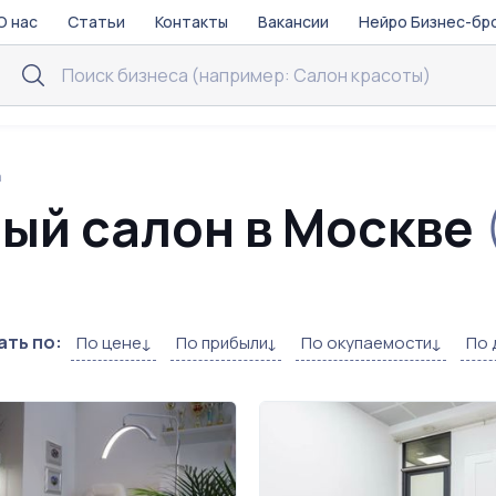
О нас
Статьи
Контакты
Вакансии
Нейро Бизнес-бр
а
ый салон в Москве
ть по:
По цене
По прибыли
По окупаемости
По 