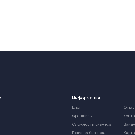
и
Информация
Блог
О нас
Франшизы
Конт
Сложности бизнеса
Вака
Покупка бизнеса
Карта