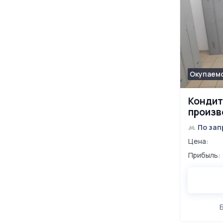
Окупаемо
Кондит
произв
Произв
По зап
650 м²
Цена:
Прибыль: