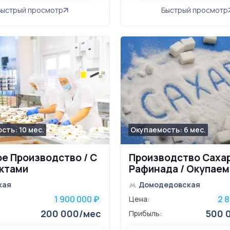
Быстрый просмотр
Быстрый просмотр
сть: 10 мес.
Окупаемость: 6 мес.
1095
е Производство / С
Производство Саха
ктами
Рафинада / Окупае
менее 1 года
кая
Домодедовская
1 900 000
2 
₽
Цена:
200 000/мес
500 
Прибыль: