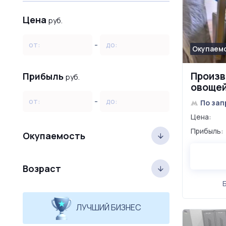
Цена
руб.
-
от:
до:
Окупаемо
Произв
Прибыль
руб.
овощей
прибы
-
от:
до:
По зап
Цена:
Прибыль:
Окупаемость
Возраст
ЛУЧШИЙ БИЗНЕС