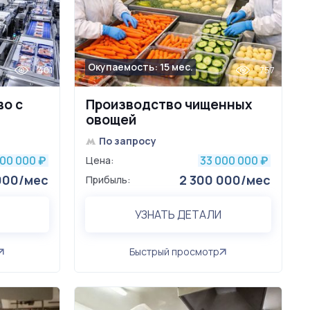
Окупаемость: 15 мес.
401
757
во с
Производство чищенных
овощей
По запросу
000 000
33 000 000
₽
Цена:
₽
000/мес
2 300 000/мес
Прибыль:
УЗНАТЬ ДЕТАЛИ
Быстрый просмотр