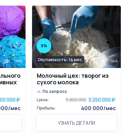
9%
Окупаемость: 14 мес.
1224
1146
ального
Молочный цех: творог из
тивных
сухого молока
По запросу
000 000
5 800 000
5 250 000
₽
Цена:
₽
000/мес
400 000/мес
Прибыль:
УЗНАТЬ ДЕТАЛИ