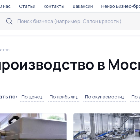
О нас
Статьи
Контакты
Вакансии
Нейро Бизнес-бр
ство
производство в Мо
ть по:
По цене
По прибыли
По окупаемости
По 