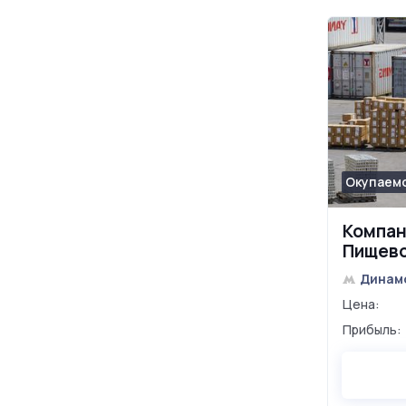
Окупаемо
Компан
Пищево
Динам
Цена:
Прибыль: