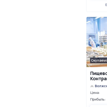
Окупаемо
Пищево
Контра
Волжс
Цена:
Прибыль: