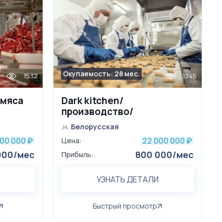
Окупаемость: 28 мес.
1532
1345
 мяса
Dark kitchen/
производство/
отлаженные каналы сбыта
Белорусская
000 000
22 000 000
₽
Цена:
₽
000/мес
800 000/мес
Прибыль:
УЗНАТЬ ДЕТАЛИ
Быстрый просмотр