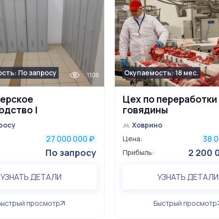
сть: По запросу
Окупаемость: 18 мес.
1106
ерское
Цех по переработки
одство |
говядины
одство выпечки |
росу
Ховрино
27 000 000
38 
₽
Цена:
По запросу
2 200 
Прибыль:
УЗНАТЬ ДЕТАЛИ
УЗНАТЬ ДЕТАЛИ
Быстрый просмотр
Быстрый просмотр