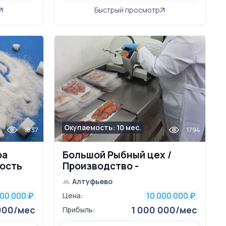
Быстрый просмотр
Окупаемость: 10 мес.
1837
1794
ра
Большой Рыбный цех /
мость
Производство -
Коптильная
Алтуфьево
800 000
10 000 000
₽
Цена:
₽
000/мес
1 000 000/мес
Прибыль: