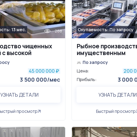
сть: 13 мес.
Окупаемость: По запросу
288
одство чищенных
Рыбное производст
 с высокой
имущественным
лью
комплексом и
росу
По запросу
юридическим лицом
45 000 000
200 
₽
Цена:
3 500 000/мес
3 000 
Прибыль:
УЗНАТЬ ДЕТАЛИ
УЗНАТЬ ДЕТАЛИ
Быстрый просмотр
Быстрый просмотр