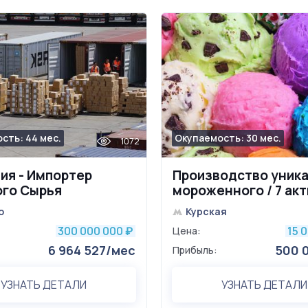
сть: 44 мес.
Окупаемость: 30 мес.
1072
ия - Импортер
Производство уник
го Сырья
мороженного / 7 ак
точек
о
Курская
300 000 000
15 
₽
Цена:
6 964 527/мес
500 
Прибыль:
УЗНАТЬ ДЕТАЛИ
УЗНАТЬ ДЕТАЛИ