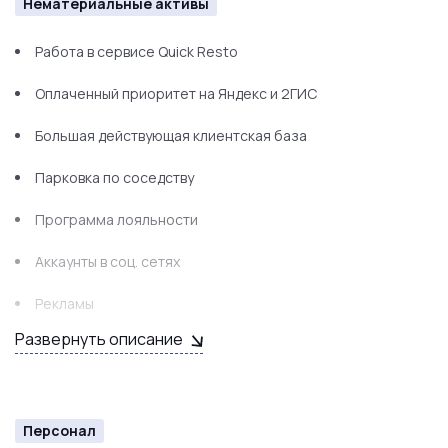
Нематериальные активы
Компьютер
Работа в сервисе Quick Resto
Принтер
Оплаченный приоритет на Яндекс и 2ГИС
Сканер
Большая действующая клиентская база
Видеонаблюдение
Парковка по соседству
Программа лояльности
Аккаунты в соц. сетях
Рекламы
Развернуть описание
Контакты поставщиков
Клиентский сервис
Личный опыт по ведению и развитию бизнеса
Персонал