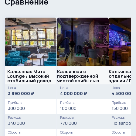
Сравнение
Кальянная Мята
Кальянная с
Кальянная 
Lounge / Высокий
подтвержденной
отдельно 
стабильный доход
чистой прибылью
здании / П
клиенты
Цена
Цена
Цена
3 990 000
4 000 000
4 500 000
₽
₽
Прибыль
Прибыль
Прибыль
300 000
100 000
150 000
Расходы
Расходы
Расходы
340 000
770 000
По запросу
Обороты
Обороты
Обороты