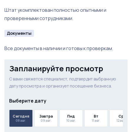
Удобная транспортная доступность
Штат укомплектован полностью опытными и
проверенными сотрудниками.
Инструкции
Чек - листы
Документы
Шаблоны мотивации
Все документы в наличии и готовы к проверкам.
Варианты найма персонала
Запланируйте просмотр
Стратегия по привлечению новых клиентов
С вами свяжется специалист, подтвердит выбранную
дату просмотра и организует посещение бизнеса.
Выберите дату
Сегодня
Завтра
Пнд
Вт
Ср
08 авг.
09 авг.
10 авг.
11 авг.
12 авг.