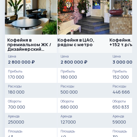
Кофейня в
Кофейня в ЦАО,
Кофейня. 
премиальном ЖК /
рядом с метро
+152 т.р/ме
Дизайнерский
ремонт от
Цена
Цена
Цена
известного бюро
2 800 000
2 800 000
3 000 000
₽
₽
Прибыль
Прибыль
Прибыль
170 000
180 000
152 000
Расходы
Расходы
Расходы
180 000
500 000
446 666
Обороты
Обороты
Обороты
700 000
680 000
650 833
Аренда
Аренда
Аренда
250000
127000
59000
Площадь
Площадь
Площадь
43
40
30