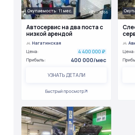
Окупаемость: 11 мес.
Окуп
1266
Автосервис на два поста с
Сле
низкой арендой
сер
Нагатинская
Ав
4 400 000
Цена:
₽
Цена:
400 000/мес
Прибыль:
Прибы
УЗНАТЬ ДЕТАЛИ
Быстрый просмотр