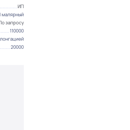
ИП
1 малярный
По запросу
110000
олонгацией
20000