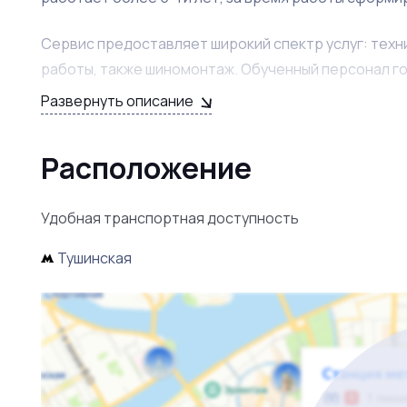
Сервис предоставляет широкий спектр услуг: тех
работы, также шиномонтаж. Обученный персонал го
оплаты труда.
Развернуть описание
В стоимость также включено несколько подменных а
Расположение
Владелец готов поделиться всеми наработками и 
продажи.
Удобная транспортная доступность
Тушинская