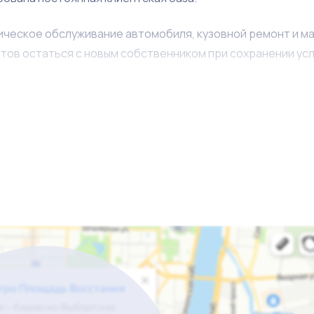
ническое обслуживание автомобиля, кузовной ремонт и м
тов остаться с новым собственником при сохранении ус
втомобилей и товарный остаток в виде новых и б\у запч
проконсультировать покупателя по необходимым вопрос