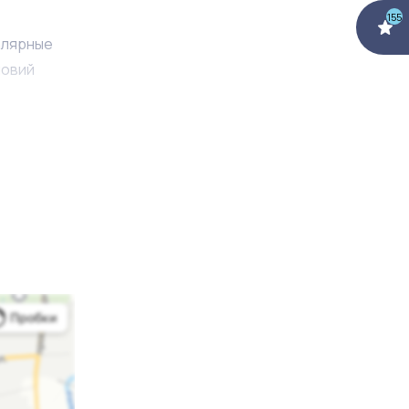
155
алярные
ловий
астей.
ам после