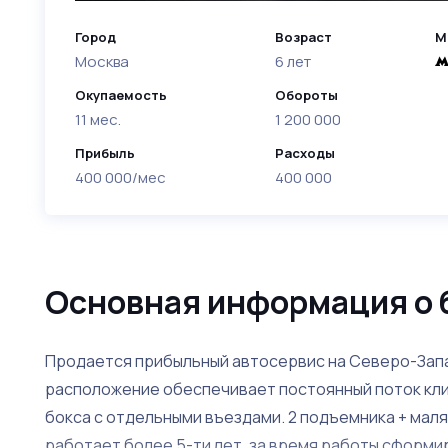
Город
Возраст
М
Москва
6 лет
Окупаемость
Обороты
11 мес.
1 200 000
Прибыль
Расходы
400 000/мес
400 000
Основная информация о 
Продается прибыльный автосервис на Северо-Запа
расположение обеспечивает постоянный поток клие
бокса с отдельными въездами. 2 подъемника + мал
работает более 5-ти лет, за время работы сформи