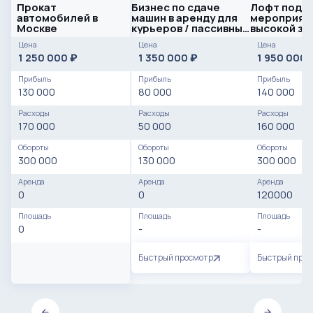
Прокат
Бизнес по сдаче
Лофт под
автомобилей в
машин в аренду для
мероприяти
Москве
курьеров / пассивный
высокой за
доход
Цена
Цена
Цена
1 250 000
1 350 000
1 950 000
₽
₽
Прибыль
Прибыль
Прибыль
130 000
80 000
140 000
Расходы
Расходы
Расходы
170 000
50 000
160 000
Обороты
Обороты
Обороты
300 000
130 000
300 000
Аренда
Аренда
Аренда
0
0
120000
Площадь
Площадь
Площадь
0
-
-
Быстрый просмотр
Быстрый про