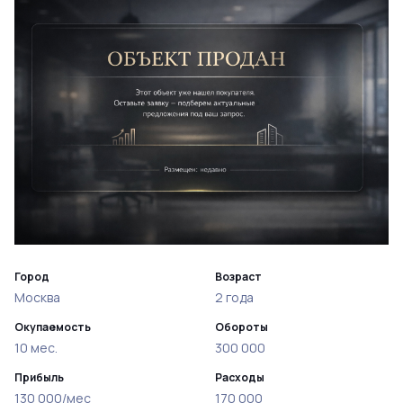
Город
Возраст
Москва
2 года
Окупаемость
Обороты
10 мес.
300 000
Прибыль
Расходы
130 000/мес
170 000