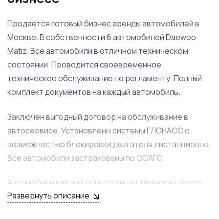
Продается готовый бизнес аренды автомобилей в
Москве. В собственности 6 автомобилей Daewoo
Matiz. Все автомобили в отличном техническом
состоянии. Проводится своевременное
техническое обслуживание по регламенту. Полный
комплект документов на каждый автомобиль.
Заключен выгодный договор на обслуживание в
автосервисе. Установлены системы ГЛОНАСС с
возможностью блокировки двигателя дистанционно.
Все автомобили застрахованы по ОСАГО.
Автомобили каждый день на линии, приносят доход
Развернуть описание
каждый день! Владелец готов оказать помощь на
этапе вхождения в бизнес. Если остались вопросы,