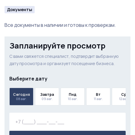
Документы
Стул барный - 10 шт
Все документы в наличии и готовы к проверкам.
Запланируйте просмотр
С вами свяжется специалист, подтвердит выбранную
дату просмотра и организует посещение бизнеса.
Выберите дату
Сегодня
Завтра
Пнд
Вт
Ср
08 авг.
09 авг.
10 авг.
11 авг.
12 авг.