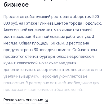
бизнесе
Продается действующий ресторан с оборотом 520
000 руб, на 1 этаже 1 линии в центре города Подольск.
Алкогольной лицензии нет, что является точкой
роста доходов. В данной локации работает уже 3
месяца. Общая площадь 150 кв. м. В ресторане
предусмотрены 30 посадочных мест. Сейчас в нем
продаются стейки, бургеры, блюда европейской
кухни и кавказской, но за счет введения
дополнительного ассортимента, можно значительно
увеличить выручку. Персонал укомплектован
полностью. В ресторане есть всё необходимое для
продолжения деятельности без вложений.
Развернуть описание
Главным преимуществом ресторана является: днем