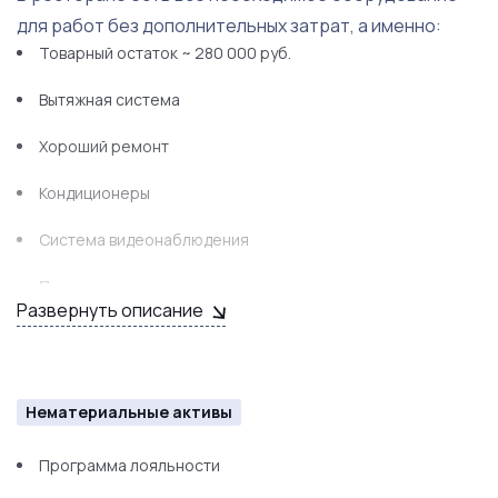
для работ без дополнительных затрат, а именно:
Товарный остаток ~ 280 000 руб.
Вытяжная система
Хороший ремонт
Кондиционеры
Система видеонаблюдения
Плита индукционная
Развернуть описание
Фритюр gastrorag
Пароконвектомат eka
Нематериальные активы
Шкаф морозильный polair
Программа лояльности
Шкаф холодильный polair - 2 шт