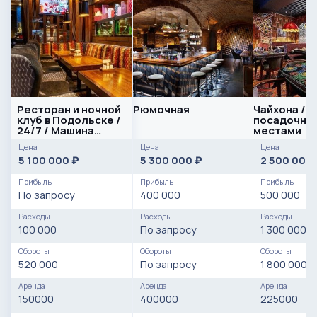
Ресторан и ночной
Рюмочная
Чайхона / С
клуб в Подольске /
посадочны
24/7 / Машина
местами
Логан 2006
Цена
Цена
Цена
5 100 000
5 300 000
2 500 000
₽
₽
Прибыль
Прибыль
Прибыль
По запросу
400 000
500 000
Расходы
Расходы
Расходы
100 000
По запросу
1 300 000
Обороты
Обороты
Обороты
520 000
По запросу
1 800 000
Аренда
Аренда
Аренда
150000
400000
225000