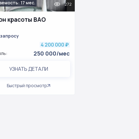
емость: 17 мес.
272
он красоты ВАО
 запросу
4 200 000
₽
250 000/мес
ль:
УЗНАТЬ ДЕТАЛИ
Быстрый просмотр