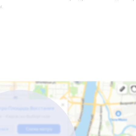
ы.
 Услуги по маникюру/педикюру, бровям, стрижки, окраши
ем вопросам обращаться к бизнес-брокеру