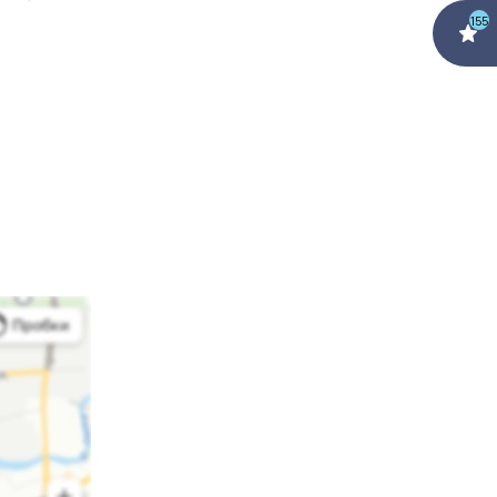
155
ванию.