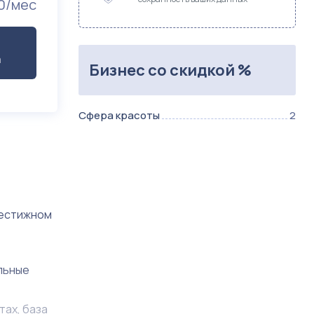
0/мес
а
Бизнес со скидкой %
Сфера красоты
2
рестижном
альные
тах, база