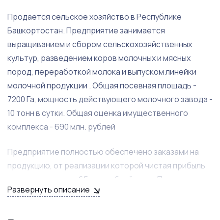
Продается сельское хозяйство в Республике
Башкортостан. Предприятие занимается
выращиванием и сбором сельскохозяйственных
культур, разведением коров молочных и мясных
пород, переработкой молока и выпуском линейки
молочной продукции . Общая посевная площадь -
7200 Га, мощность действующего молочного завода -
10 тонн в сутки. Общая оценка имущественного
комплекса - 690 млн. рублей
Предприятие полностью обеспечено заказами на
продукцию, от реализации которой чистая прибыль
составляет около 65 млн рублей в год. Помимо
Развернуть описание
прибыли предприятие пользуется всем спектром
субсидий и государственной поддержки от