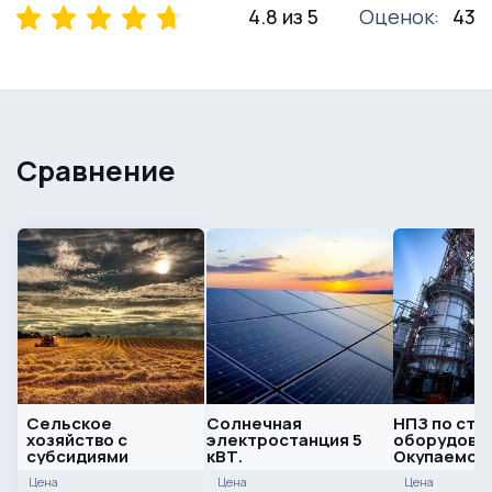
4.8 из 5
Оценок:
43
Сравнение
Сельское
Солнечная
НПЗ по сто
хозяйство с
электростанция 5
оборудован
субсидиями
кВТ.
Окупаемост
Без конкур
Цена
Цена
Цена