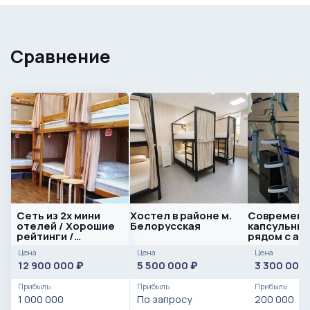
Сравнение
Сеть из 2х мини
Хостел в районе м.
Современн
отелей / Хорошие
Белорусская
капсульный
рейтинги /
рядом с аэ
Большая
Цена
Цена
Цена
клиентская база
12 900 000
5 500 000
3 300 000
₽
₽
Прибыль
Прибыль
Прибыль
1 000 000
По запросу
200 000