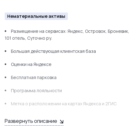
Ресепшен
Нематериальные активы
Охранная сигнализация
Размещение на сервисах: Яндекс, Островок, Броневик,
Пожарная сигнализация
101 отель, Суточно ру.
Большая действующая клиентская база
Оценки на Яндексе
Бесплатная парковка
Программа лояльности
Метка о расположении на картах Яндекса и 2ГИС
Рекламы
Развернуть описание
Сайт