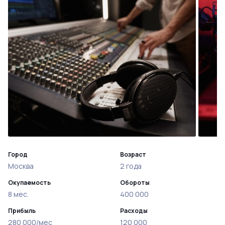
Город
Возраст
Москва
2 года
Окупаемость
Обороты
8 мес.
400 000
Прибыль
Расходы
280 000/мес
120 000