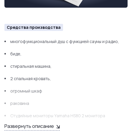
Средства производства
многофункциональный душ с функцией сауны и радио,
биде,
стиральная машина,
2 спальная кровать,
огромный шкаф
раковина
Студийные мониторы Yаmаhа НS80 2 монитора
Развернуть описание
МIDI-клавиатура Nоvаtiоn Lаunсhkеy 61 МК3