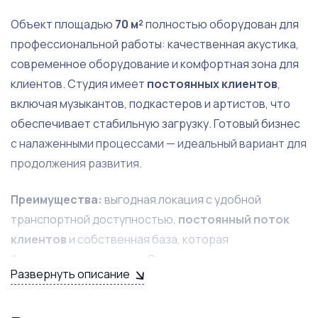
Объект площадью
70 м²
полностью оборудован для
профессиональной работы: качественная акустика,
современное оборудование и комфортная зона для
клиентов. Студия имеет
постоянных клиентов
,
включая музыкантов, подкастеров и артистов, что
обеспечивает стабильную загрузку. Готовый бизнес
с налаженными процессами — идеальный вариант для
продолжения развития.
Преимущества:
выгодная локация с удобной
транспортной доступностью,
постоянный поток
клиентов
и собственная база, которая
формировалась годами. Студия известна в
Развернуть описание
профессиональных кругах, что гарантирует доверие
и минимум затрат на маркетинг. Возможности для