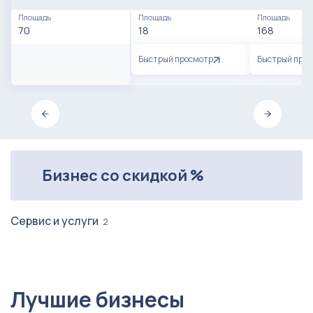
Огромную связку проводов, сетевых фильтров и кладовку
с различными неиспользованными стройматериалами и тд
Площадь
Площадь
Площадь
70
18
168
Источник бесперебойного питания АРС Васk-UРS ЕS700
Быстрый просмотр
Быстрый про
Пылесос Gоrеnjе Сyсlоniс
Бизнес со скидкой %
Сервис и услуги
2
Лучшие бизнесы