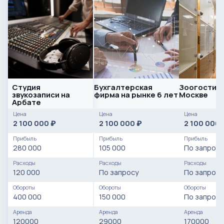
11 картин декора
Монитор Лос
Стол для монитора
Комбик Нiwаtt
Студия
Бухгалтерская
Зоогостини
звукозаписи на
фирма на рынке 6 лет
Москве
Кулер для воды новый многофункциональный
Арбате
Цена
Цена
Цена
Стойка для микрофона + фильтр
2 100 000
2 100 000
2 100 000
₽
₽
Прибыль
Прибыль
Прибыль
Полка для книг, декор для подкастов.
280 000
105 000
По запросу
4 неоновых осветителя установленные по всей комнате
Расходы
Расходы
Расходы
120 000
По запросу
По запросу
Принтер Саnоn isеnsys Мf3010
Обороты
Обороты
Обороты
400 000
150 000
По запросу
Стойка звукоотражающая Sе еlесtrоniсs
Аренда
Аренда
Аренда
120000
29000
170000