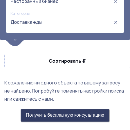
Ресторанный бизнес
Категория
Доставка еды
Цена
от:
до:
Прибыль
Сортировать ⇵
Не выбрана
Окупаемость
Возраст
К сожалению ни одного объекта по вашему запросу
не найдено. Попробуйте поменять настройки поиска
Метро
или свяжитесь с нами.
Не выбрана
Получить бесплатную консультацию