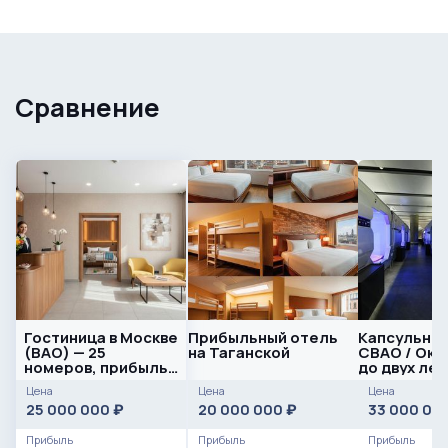
Сравнение
Гостиница в Москве
Прибыльный отель
Капсульный
(ВАО) — 25
на Таганской
СВАО / Оку
номеров, прибыль
до двух лет
≈ 1 000 000 ₽ в
Цена
Цена
Цена
месяц
25 000 000
20 000 000
33 000 00
₽
₽
Прибыль
Прибыль
Прибыль