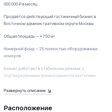
000 000 ₽ в месяц
Продаётся действующий гостиничный бизнес в
Восточном административном округе Москвы.
Общая площадь — ≈ 750 м².
Номерной фонд — 25 полностью оборудованных
номеров.
Бизнес работает в стабильном режиме, с
подтверждёнными финансовыми показателями.
Операционные показатели
Развернуть описание
Средняя загрузка — ≈ 80%.
Расположение
Средний тариф соответствует рыночному сегменту.