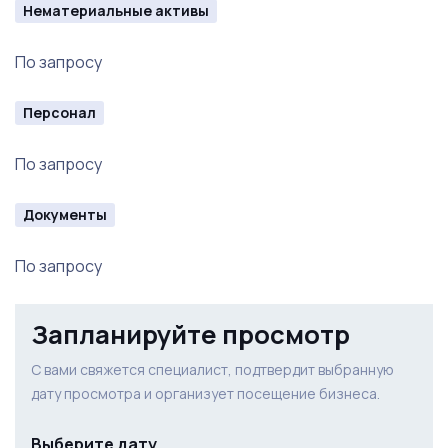
Нематериальные активы
Объект подойдёт инвестору, рассматривающему
По запросу
гостиничный актив с устойчивой загрузкой и
подтверждённой прибылью.
Персонал
По запросу
Документы
По запросу
Запланируйте просмотр
С вами свяжется специалист, подтвердит выбранную
дату просмотра и организует посещение бизнеса.
Выберите дату