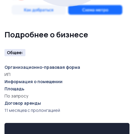
— администраторы
— горничные
Подробнее о бизнесе
— технический специалист
Общее:
— управляющий
Организационно-правовая форма
Бизнес не требует ежедневного участия
ИП
собственника.
Информация о помещении
Площадь
Локация
По запросу
Восточный административный округ Москвы.
Договор аренды
11 месяцев с пролонгацией
Удобная транспортная доступность.
Развитая инфраструктура.