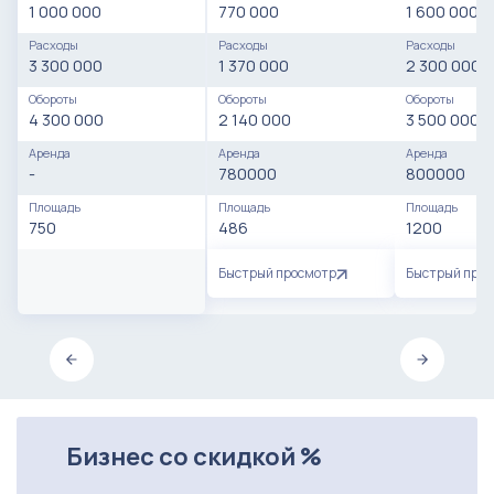
1 000 000
770 000
1 600 000
Расходы
Расходы
Расходы
3 300 000
1 370 000
2 300 000
Обороты
Обороты
Обороты
4 300 000
2 140 000
3 500 000
Аренда
Аренда
Аренда
-
780000
800000
Площадь
Площадь
Площадь
750
486
1200
Быстрый просмотр
Быстрый про
Бизнес со скидкой %