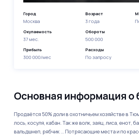
Город
Возраст
М
Москва
3 года
П
Окупаемость
Обороты
37 мес.
500 000
Прибыль
Расходы
300 000/мес
По запросу
Основная информация о 
Продаётся 50% доли в охотничьем хозяйстве в Тюме
лось, косуля, кабан. Так же волк, заяц, лиса, енот, б
вальдшнеп, рябчик ... Потрясающие места и по крас