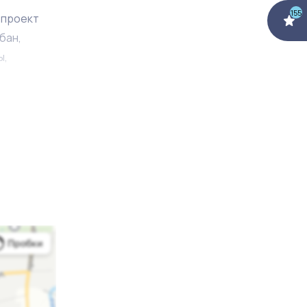
155
 проект
бан,
ы,