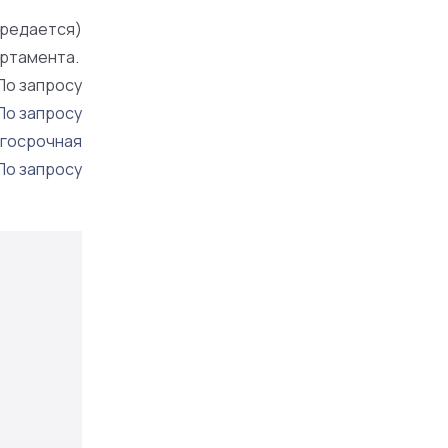
редается)
артамента.
По запросу
По запросу
госрочная
По запросу