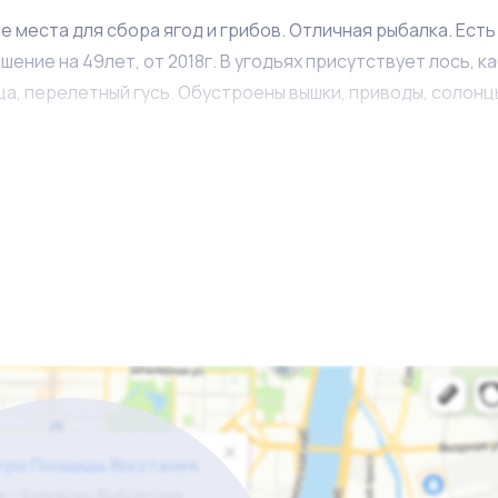
 места для сбора ягод и грибов. Отличная рыбалка. Есть
ние на 49лет, от 2018г. В угодьях присутствует лось, ка
а, перелетный гусь. Обустроены вышки, приводы, солонц
е Егеря.