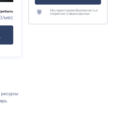
Мы гарантируем безопасность и
Прибыль
сохранность ваших данных
0/мес
а
 ресурсы:
харь,