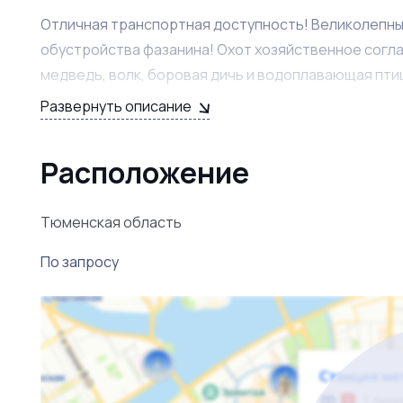
Отличная транспортная доступность! Великолепные
обустройства фазанина! Охот хозяйственное соглаше
медведь, волк, боровая дичь и водоплавающая птиц
прикормленные площадки. Посеян овёс, рапс.
Развернуть описание
Есть в наличии лицензии на медведя и лося. Опытны
Расположение
Тюменская область
По запросу