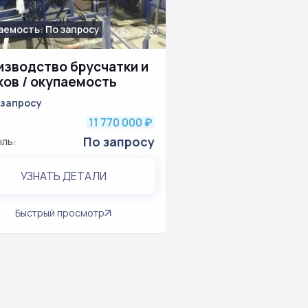
аемость: По запросу
1332
изводство брусчатки и
ков / окупаемость
ее 1 года
 запросу
11 770 000
₽
По запросу
ль:
УЗНАТЬ ДЕТАЛИ
Быстрый просмотр