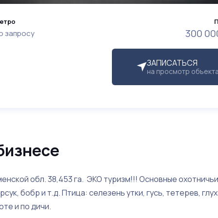
етро
300 00
о запросу
ЗАПИСАТЬСЯ
на просмотр объект
бизнесе
нской обл. 38,453 га. ЭКО туризм!!! Основные охотничьи
арсук, бобр и т.д. Птица: селезень утки, гусь, тетерев, глу
оте и по дичи.