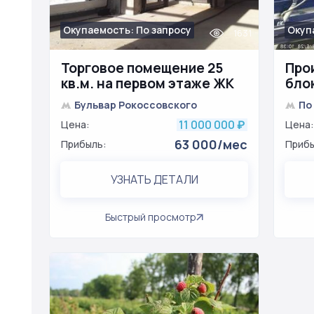
Окупаемость: По запросу
Окуп
1631
Торговое помещение 25
Про
кв.м. на первом этаже ЖК
бло
мен
Бульвар Рокоссовского
По
11 000 000
Цена:
₽
Цена:
63 000/мес
Прибыль:
Прибы
УЗНАТЬ ДЕТАЛИ
Быстрый просмотр