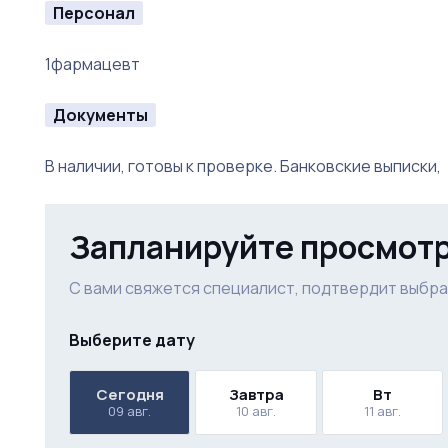
1-чайник
Персонал
1- касса
1фармацевт
1- сканер
Документы
1-зебра
В наличии, готовы к проверке. Банковские выписки,
1- стол
Запланируйте просмот
2 - стуле
С вами свяжется специалист, подтвердит выбра
1- принтер hp
Выберите дату
1- воздух очиститель
Сегодня
Завтра
Вт
1- шкаф спецодежды
09 авг.
10 авг.
11 авг.