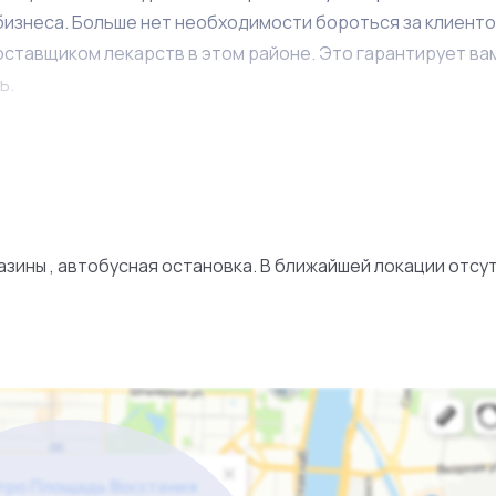
бизнеса. Больше нет необходимости бороться за клиенто
оставщиком лекарств в этом районе. Это гарантирует ва
ь.
ы можете расширить ассортимент товаров, предлагаемых
аботать программу лояльности и установить партнерские
азины , автобусная остановка. В ближайшей локации отсу