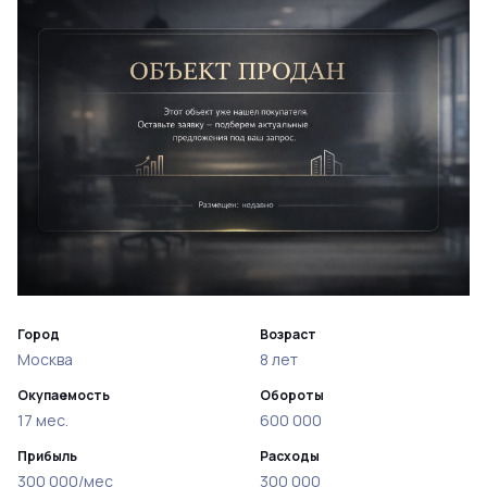
Город
Возраст
Москва
8 лет
Окупаемость
Обороты
17 мес.
600 000
Прибыль
Расходы
300 000/мес
300 000