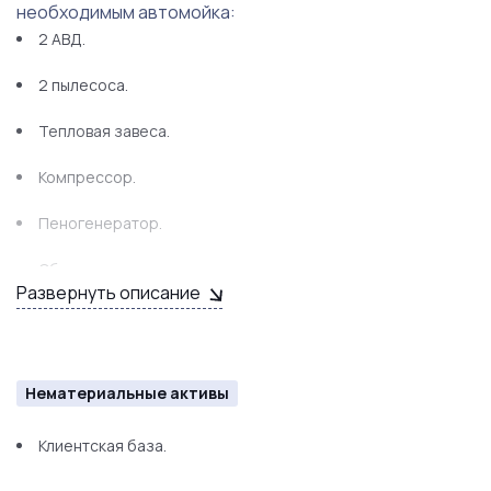
необходимым автомойка:
2 АВД.
2 пылесоса.
Тепловая завеса.
Компрессор.
Пеногенератор.
Оборудование для химчистки и полировки.
Развернуть описание
Витрина для сопутствующих товаров.
Торговые автоматы для кофе и закусок.
Нематериальные активы
Оборудованная клиентская комната.
Клиентская база.
Санузел.