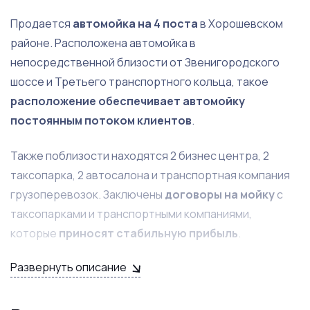
Продается
автомойка на 4 поста
в Хорошевском
районе. Расположена автомойка в
непосредственной близости от Звенигородского
шоссе и Третьего транспортного кольца, такое
расположение обеспечивает автомойку
постоянным потоком клиентов
.
Также поблизости находятся 2 бизнес центра, 2
таксопарка, 2 автосалона и транспортная компания
грузоперевозок. Заключены
договоры на мойку
с
таксопарками и транспортными компаниями,
которые
приносят стабильную прибыль
.
Развернуть описание
Помимо мойки оказываются услуги химчистки и
полировки. Для удобства клиентов есть
клиентская
комната
с удобными диванами и спутниковым