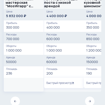
мастерская
поста с низкой
кузовной се
"MosWrapp" с
арендой
шиномонта
потенциалом
Цена
Цена
Цена
масштабирования
5 832 000
4 400 000
4 000 000
₽
₽
Прибыль
Прибыль
Прибыль
300 000
400 000
350 000
Расходы
Расходы
Расходы
700 000
600 000
850 000
Обороты
Обороты
Обороты
1 000 000
1 000 000
1 200 000
Аренда
Аренда
Аренда
50000
60000
150000
Площадь
Площадь
Площадь
236
200
190
Быстрый просмотр
Быстрый про