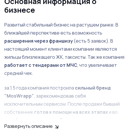
Основная информация о
бизнесе
Развитый стабильный бизнес на растущем рынке. В
ближайшей перспективе есть возможность
расширения через франшизу
(есть 5 заявок). В
настоящий момент клиентами компании являются
жильцы близлежащего ЖК, таксисты. Так же компания
работает с тендерами от МЧС
, что увеличивает
средний чек.
за 1,5 года компания построила
сильный бренд
"MosWrapp"
, зарекомендовав себя
исключительным сервисом. После продажи бывший
собственник
готов к помощи на всех этапах
и во
всех бизнес-процессах. Так же,
есть план развития
Развернуть описание
бизнеса
на несколько лет вперед.