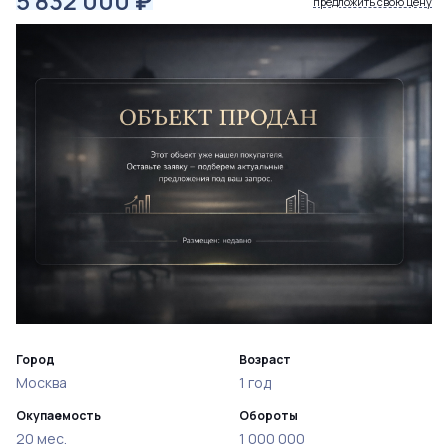
5 832 000
₽
предложить свою цену
Город
Возраст
Москва
1 год
Окупаемость
Обороты
20 мес.
1 000 000