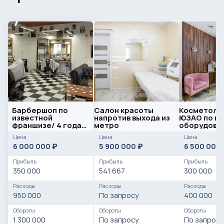
Барбершоп по
Cалон красоты
Косметолог
известной
напротив выхода из
ЮЗАО по ц
франшизе/ 4 года
метро
оборудова
работы
Цена
Цена
Цена
6 000 000
5 900 000
6 500 000
₽
₽
Прибыль
Прибыль
Прибыль
350 000
541 667
300 000
Расходы
Расходы
Расходы
950 000
По запросу
400 000
Обороты
Обороты
Обороты
1 300 000
По запросу
По запросу