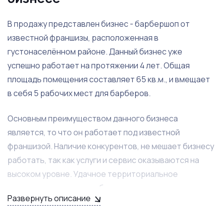
В продажу представлен бизнес - барбершоп от
известной франшизы, расположенная в
густонаселённом районе. Данный бизнес уже
успешно работает на протяжении 4 лет. Общая
площадь помещения составляет 65 кв.м., и вмещает
в себя 5 рабочих мест для барберов.
Основным преимуществом данного бизнеса
является, то что он работает под известной
франшизой. Наличие конкурентов, не мешает бизнесу
работать, так как услуги и сервис оказываются на
высоком уровне. Удачное территориальное
расположение данного бизнеса, генерирует
Развернуть описание
постоянный и дополнительный поток клиентов. В
среднем ежемесячная выручка составляет 1 300 000