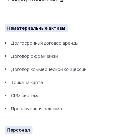
Диван
Шкафы для персонала
Световые боксы
Нематериальные активы
Долгосрочный договор аренды
Договор с франчайзи
Договор коммерческой концессии
Точка на карте
CRM система
Проплаченная реклама
Персонал