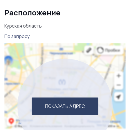
Ж/Д станция расположена в 7 км. Удобные
Расположение
подъездные пути облегчают доступность и
эффективность продажи материала.
Курская область
По запросу
ПОКАЗАТЬ АДРЕС