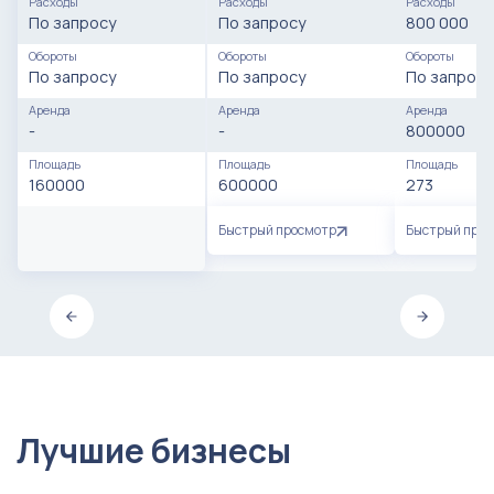
Расходы
Расходы
Расходы
По запросу
По запросу
800 000
Обороты
Обороты
Обороты
По запросу
По запросу
По запросу
Аренда
Аренда
Аренда
-
-
800000
Площадь
Площадь
Площадь
160000
600000
273
Быстрый просмотр
Быстрый про
Лучшие бизнесы