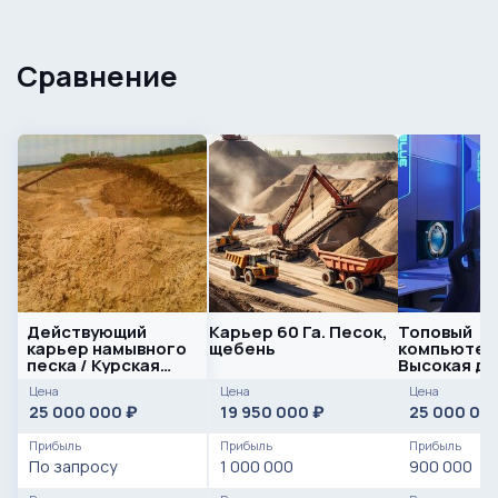
Сравнение
Действующий
Карьер 60 Га. Песок,
Топовый
карьер намывного
щебeнь
компьютерн
песка / Курская
Высокая д
область
Цена
Цена
Цена
25 000 000
19 950 000
25 000 00
₽
₽
Прибыль
Прибыль
Прибыль
По запросу
1 000 000
900 000