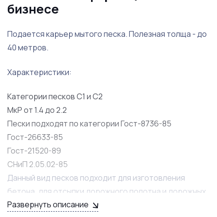
бизнесе
Подается карьер мытого песка. Полезная толща - до
40 метров.
Характеристики:
Категории песков С1 и С2
МкР от 1.4 до 2.2
Пески подходят по категории Гост-8736-85
Гост-26633-85
Гост-21520-89
СНиП 2.05.02-85
Данный вид песков подходит для изготовления
бетона, для отсыпки дорожного полотна и дорожных
Развернуть описание
откосов