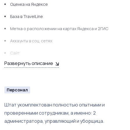
Оценка на Яндексе
База в TravelLine
Метка о расположении на картах Яндекса и 2ГИС
Аккаунты в соц. сетях
Сайт
Развернуть описание
Контакты поставщиков
Клиентский сервис
Личный опыт по ведению и развитию бизнеса
Персонал
Удобная транспортная доступность
Штат укомплектован полностью опытными и
проверенными сотрудникам, а именно: 2
администратора, управляющий и уборщица.