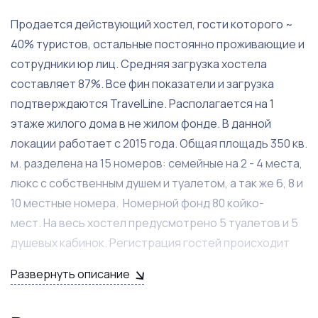
Продается действующий хостел, гости которого ~
40% туристов, остальные постоянно проживающие и
сотрудники юр лиц. Средняя загрузка хостела
составляет 87%. Все фин показатели и загрузка
подтверждаются TravelLine. Располагается на 1
этаже жилого дома в не жилом фонде. В данной
локации работает с 2015 года. Общая площадь 350 кв.
м. разделена на 15 номеров: семейные на 2 - 4 места,
люкс с собственным душем и туалетом, а так же 6, 8 и
10 местные номера. Номерной фонд 80 койко-
мест. На весь хостел предусмотрено 5 туалетов и 5
душевых кабинок. Регистрация гостей происходит
через все популярное агрегаторы. Подписаны
Развернуть описание
договора на сотрудничество с УК, ЧОПом, прачкой,
система обслуживания пожарной сигнализации,