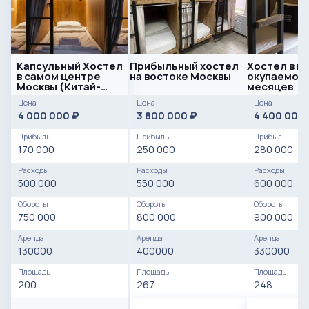
Капсульный Хостел
Прибыльный хостел
Хостел в ц
в самом центре
на востоке Москвы
окупаемост
Москвы (Китай-
месяцев
Город) / Прибыль
Цена
Цена
Цена
170 т
4 000 000
3 800 000
4 400 000
₽
₽
Прибыль
Прибыль
Прибыль
170 000
250 000
280 000
Расходы
Расходы
Расходы
500 000
550 000
600 000
Обороты
Обороты
Обороты
750 000
800 000
900 000
Аренда
Аренда
Аренда
130000
400000
330000
Площадь
Площадь
Площадь
200
267
248