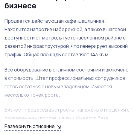
бизнесе
Продается действующая кафе-шашлычная.
Находится напротив набережной, а также в шаговой
доступности от метро, в густонаселенном районе с
развитой инфраструктурой, что генерирует высокий
трафик. Общая площадь составляет 143 кв.м.
Все оборудование в отличном состоянии и включено
в стоимость. Штат профессиональных сотрудников
готов остаться с новым владельцем. Имеется
несколько точек роста.
Бизнес - процессы выстроены, налажены отношения с
проверенными поставщиками. Имеется база
Развернуть описание
постоянных и лояльных клиентов.