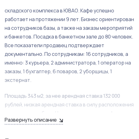
складского комплекса в ЮВАО. Кафе успешно
работает на протяжении 9 лет. Бизнес ориентирован
на сотрудников базы, а также на заказы мероприятий
и банкетов. Посадка в банкетном зале до 80 человек.
Все показатели продавец подтверждает
документально. По сотрудникам: 16 сотрудников, а
именно: 3 курьера, 2 администратора, 1 оператор на
заказы, 1 бухгалтер, 6 поваров, 2 уборщицы, 1
экстернат.
Площадь 343 м2, за нее арендная ставка 132 000
рублей, низкая арендная ставка в силу расположения
на территории базы. Налажена доставка в офисы и
Развернуть описание
склады комплекса, ближайшие районы.
Сотрудничество с 4-мя сервисами доставки, а также