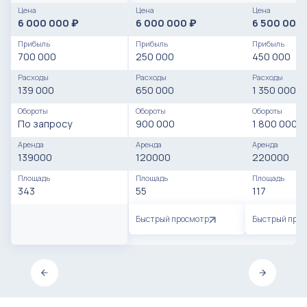
Цена
Цена
Цена
6 000 000
6 000 000
6 500 000
₽
₽
Прибыль
Прибыль
Прибыль
700 000
250 000
450 000
Расходы
Расходы
Расходы
139 000
650 000
1 350 000
Обороты
Обороты
Обороты
По запросу
900 000
1 800 000
Аренда
Аренда
Аренда
139000
120000
220000
Площадь
Площадь
Площадь
343
55
117
Быстрый просмотр
Быстрый про