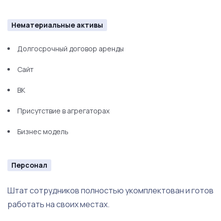
Слайсер
Морозильные камеры
Нематериальные активы
Холодильные камеры
Долгосрочный договор аренды
Столы нержавеющие
Сайт
Столы
ВК
Стулья
Присутствие в агрегаторах
Кухонная утварь
Бизнес модель
Посуда
Персонал
Элементы декора
Штат сотрудников полностью укомплектован и готов
работать на своих местах.