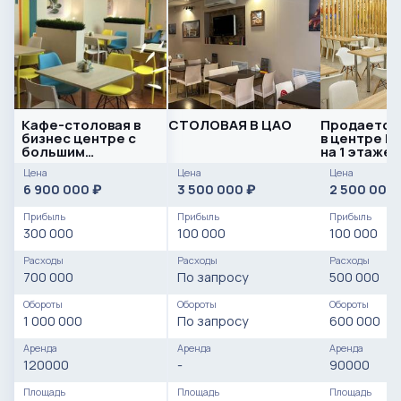
Кафе-столовая в
СТОЛОВАЯ В ЦАО
Продается
бизнес центре с
в центре М
большим
на 1 этаже
количеством
Цена
Цена
Цена
офисных
6 900 000
3 500 000
2 500 000
₽
₽
работников
Прибыль
Прибыль
Прибыль
300 000
100 000
100 000
Расходы
Расходы
Расходы
700 000
По запросу
500 000
Обороты
Обороты
Обороты
1 000 000
По запросу
600 000
Аренда
Аренда
Аренда
120000
-
90000
Площадь
Площадь
Площадь