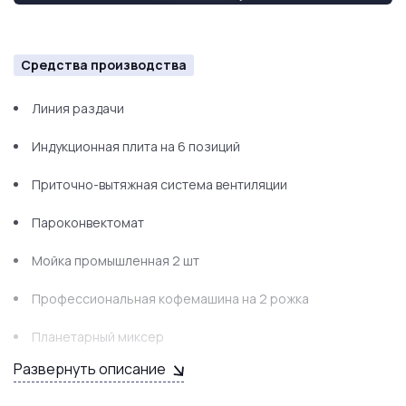
Средства производства
Линия раздачи
Индукционная плита на 6 позиций
Приточно-вытяжная система вентиляции
Пароконвектомат
Мойка промышленная 2 шт
Профессиональная кофемашина на 2 рожка
Планетарный миксер
Развернуть описание
Мясорубка