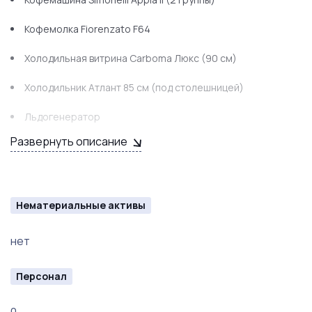
Кофемолка Fiorenzato F64
Холодильная витрина Carboma Люкс (90 см)
Холодильник Атлант 85 см (под столешницей)
Льдогенератор
Развернуть описание
Миксер для молочных коктейлей
Система очистки воды Brita C150
Питчеры, темпер, сиропы и т.д
Нематериальные активы
нет
Персонал