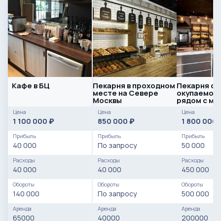
Кафе в БЦ
Пекарня в проходном
Пекарня с 
месте на Севере
окупаемос
Москвы
рядом с ме
Цена
Цена
Цена
1 100 000
850 000
1 800 000
₽
₽
Прибыль
Прибыль
Прибыль
40 000
По запросу
50 000
Расходы
Расходы
Расходы
40 000
40 000
450 000
Обороты
Обороты
Обороты
140 000
По запросу
500 000
Аренда
Аренда
Аренда
65000
40000
200000