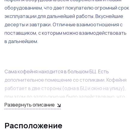
оборудованием, что дает покупателю огромный срок
эксплуатации для дальнейшей работы. Вкуснейшие
десерты и завтраки. Отличные взаимоотношения с
поставщиком, с которым можно взаимодействовать
в дальнейшем.
Сама кофейня находится в большом БЦ. Есть
дополнительное помещение со столиками. Кофейня
работает в две стороны (одна в БЦ и окно на улицу),
при этом до этого окно не было задействовано, что
Развернуть описание
даёт большие перспективы. На данной улице
поблизости только один конкурент. Улица имеет
большую проходимость. В шаговой доступности от
Расположение
метро (5 минут пешком).