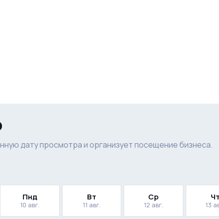
р
нную дату просмотра и организует посещение бизнеса.
Пнд
Вт
Ср
Ч
10 авг.
11 авг.
12 авг.
13 а