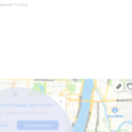
анная точка
овия передаются новому владельцу.
 площадью
ь под витрины, оборудование или расширение ассортиме
к увеличивается за счёт прогулочных зон, туристов и а