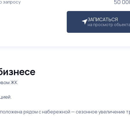
50 00
о запросу
ЗАПИСАТЬСЯ
на просмотр объект
бизнесе
овом ЖК
цией.
сположена рядом с набережной — сезонное увеличение т