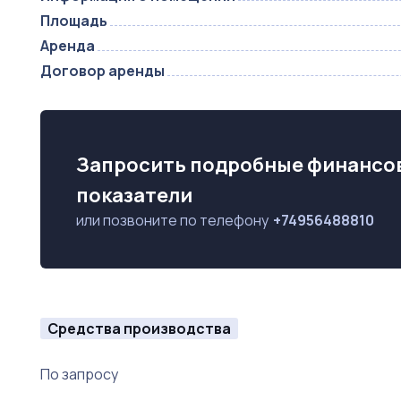
Подходит для предпринимателей, ищущих компактн
Площадь
Аренда
Скорее пишите и звоните, чтобы получить бизнес 
Договор аренды
Запросить подробные финансо
показатели
или позвоните по телефону
+74956488810
Средства производства
По запросу