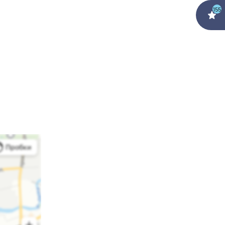
155
нта.
ктивности