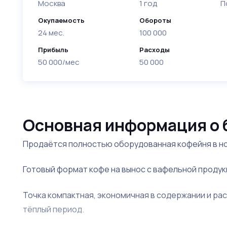
Москва
1 год
П
Окупаемость
Обороты
24 мес.
100 000
Прибыль
Расходы
50 000/мес
50 000
Основная информация о 
Продаётся полностью оборудованная кофейня в н
Готовый формат кофе на вынос с вафельной продук
Точка компактная, экономичная в содержании и ра
тёплый период.