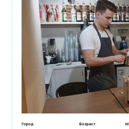
Город
Возраст
М