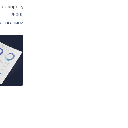
одержание.
По запросу
25000
олонгацией