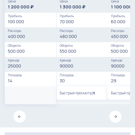
Цена
Цена
Цена
1 200 000
1 300 000
1 100 000
₽
₽
Прибыль
Прибыль
Прибыль
100 000
70 000
60 000
Расходы
Расходы
Расходы
400 000
480 000
450 000
Обороты
Обороты
Обороты
500 000
550 000
500 000
Аренда
Аренда
Аренда
25000
90000
90000
Площадь
Площадь
Площадь
14
30
29
Быстрый просмотр
Быстрый про