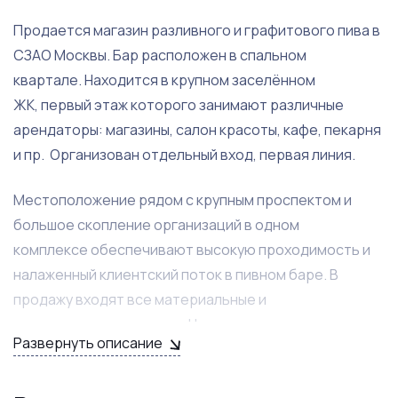
Продается магазин разливного и графитового пива в
СЗАО Москвы. Бар расположен в спальном
квартале. Находится в крупном заселённом
ЖК, первый этаж которого занимают различные
арендаторы: магазины, салон красоты, кафе, пекарня
и пр. Организован отдельный вход, первая линия.
Местоположение рядом с крупным проспектом и
большое скопление организаций в одном
комплексе обеспечивают высокую проходимость и
налаженный клиентский поток в пивном баре. В
продажу входят все материальные и
нематериальные активы. Налажены договора с
Развернуть описание
поставщиками на выгодных условиях. Товарный
остаток на сумму более 70 т.р.