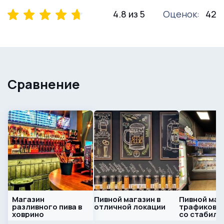
4.8 из 5
Оценок:
42
Сравнение
Магазин
Пивной магазин в
Пивной маг
разливного пива в
отличной локации
трафиковой
ховрино
со стабиль
прибылью