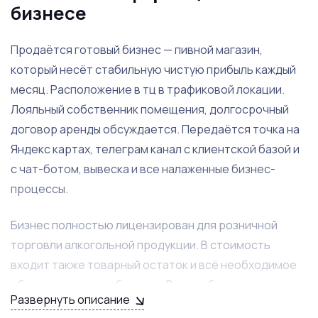
бизнесе
Продаётся готовый бизнес — пивной магазин,
который несёт стабильную чистую прибыль каждый
месяц. Расположение в тц в трафиковой локации.
Лояльный собственник помещения, долгосрочный
договор аренды обсуждается. Передаётся точка на
Яндекс картах, телеграм канал с клиентской базой и
с чат-ботом, вывеска и все налаженные бизнес-
процессы.
Бизнес полностью лицензирован для розничной
торговли алкогольной продукции. В стоимость
входит также товарный остаток и всё необходимое
оборудование для бизнеса. Вся прибыль
Развернуть описание
подтверждается через 1C. Штат сотрудников