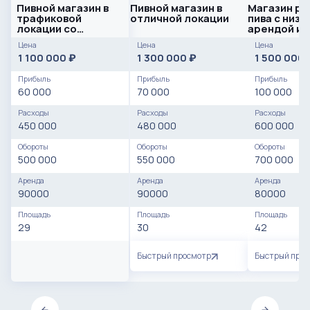
Пивной магазин в
Пивной магазин в
Магазин ра
трафиковой
отличной локации
пива с низк
локации со
арендой и
стабильной
постоянны
Цена
Цена
Цена
прибылью
клиентами
1 100 000
1 300 000
1 500 000
₽
₽
Прибыль
Прибыль
Прибыль
60 000
70 000
100 000
Расходы
Расходы
Расходы
450 000
480 000
600 000
Обороты
Обороты
Обороты
500 000
550 000
700 000
Аренда
Аренда
Аренда
90000
90000
80000
Площадь
Площадь
Площадь
29
30
42
Быстрый просмотр
Быстрый про