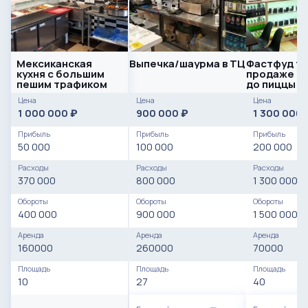
Мексиканская
Выпечка/шаурма в ТЦ
Фастфуд то
кухня с большим
продаже о
пешим трафиком
до пиццы
Цена
Цена
Цена
1 000 000
900 000
1 300 000
₽
₽
Прибыль
Прибыль
Прибыль
50 000
100 000
200 000
Расходы
Расходы
Расходы
370 000
800 000
1 300 000
Обороты
Обороты
Обороты
400 000
900 000
1 500 000
Аренда
Аренда
Аренда
160000
260000
70000
Площадь
Площадь
Площадь
10
27
40