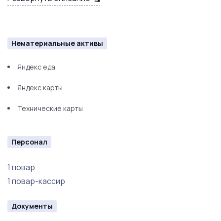
индукционная плита
блендер
микроволновка
Нематериальные активы
Яндекс еда
Яндекс карты
Технические карты
Персонал
1 повар
1 повар-кассир
Документы