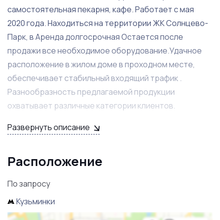
самостоятельная пекарня, кафе. Работает с мая
2020 года. Находиться на территории ЖК Солнцево-
Парк, в Аренда долгосрочная Остается после
продажи все необходимое оборудование.Удачное
расположение в жилом доме в проходном месте,
обеспечивает стабильный входящий трафик .
Разнообразность предлагаемой продукции
охватывает различные категории клиентов.
Современный уютный интерьер.Все интересующие
Развернуть описание
финансовые показатели готова предоставить
заинтересованным лицам. Есть идеи для развития и
Расположение
увеличения прибыли. Полная постпродажное
сопровождение
По запросу
Кузьминки